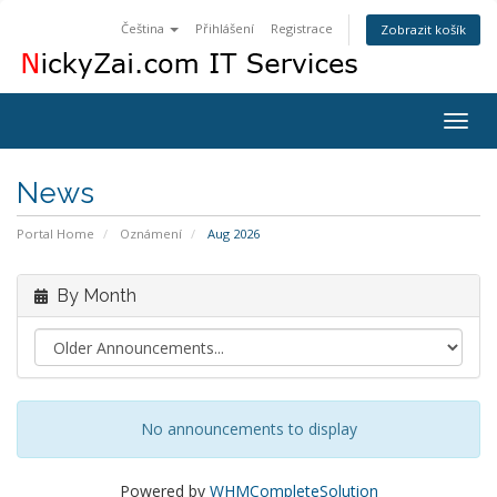
Čeština
Přihlášení
Registrace
Zobrazit košík
Togg
navig
News
Portal Home
Oznámení
Aug 2026
By Month
No announcements to display
Powered by
WHMCompleteSolution